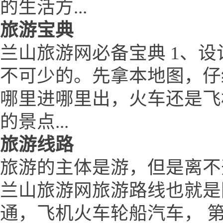
的生活方...
旅游宝典
兰山旅游网必备宝典 1、设
不可少的。先拿本地图，仔
哪里进哪里出，火车还是飞
的景点...
旅游线路
旅游的主体是游，但是离不
兰山旅游网旅游路线也就是
通，飞机火车轮船汽车， 