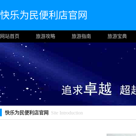
快乐为民便利店官网
网站首页
旅游攻略
旅游指南
旅游宝典
快乐为民便利店官网
Site Introduction